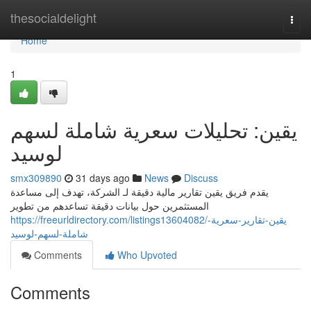
Home
thesocialdelight
Togg
navi
Home
1
يقين: تحليلات سعرية شاملة لسهم
لوسيد
smx309890
31 days ago
News
Discuss
يقدم فريق يقين تقارير مالية دقيقة لـ الشركة، تهدف إلى مساعدة
المستثمرين حول بيانات دقيقة تساعدهم من تطوير
https://freeurldirectory.com/listings13604082/يقين-تقارير-سعرية-
شاملة-لسهم-لوسيد
Comments
Who Upvoted
Comments